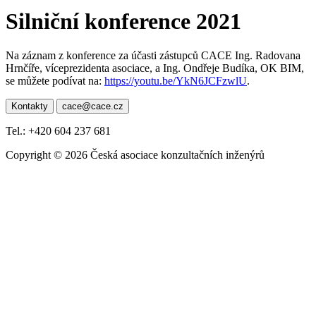
Silniční konference 2021
Na záznam z konference za účasti zástupců CACE Ing. Radovana
Hrnčíře, víceprezidenta asociace, a Ing. Ondřeje Budíka, OK BIM,
se můžete podívat na:
https://youtu.be/YkN6JCFzwlU
.
Kontakty
cace@cace.cz
Tel.: +420 604 237 681
Copyright © 2026 Česká asociace konzultačních inženýrů