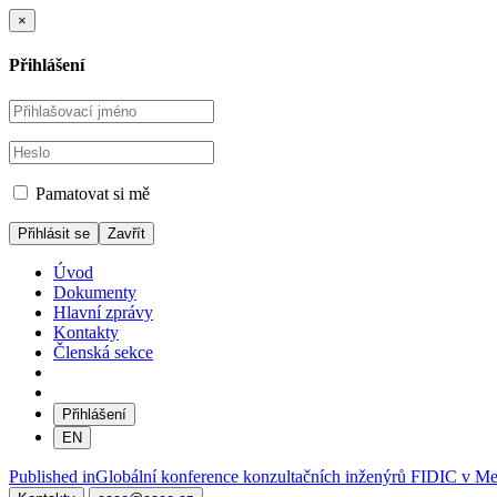
×
Přihlášení
Pamatovat si mě
Zavřít
Úvod
Dokumenty
Hlavní zprávy
Kontakty
Členská sekce
Přihlášení
EN
Navigace
Published in
Globální konference konzultačních inženýrů FIDIC v Mex