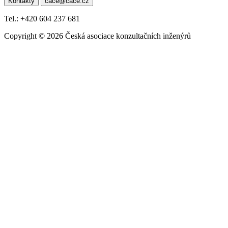
Kontakty
cace@cace.cz
pro
příspěvek
Tel.: +420 604 237 681
Copyright © 2026 Česká asociace konzultačních inženýrů