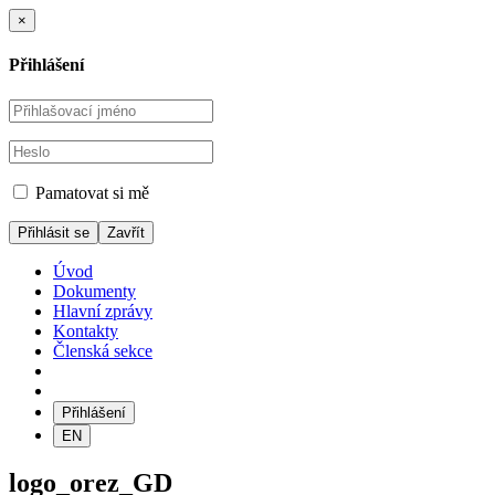
×
Přihlášení
Pamatovat si mě
Zavřít
Úvod
Dokumenty
Hlavní zprávy
Kontakty
Členská sekce
Přihlášení
EN
logo_orez_GD