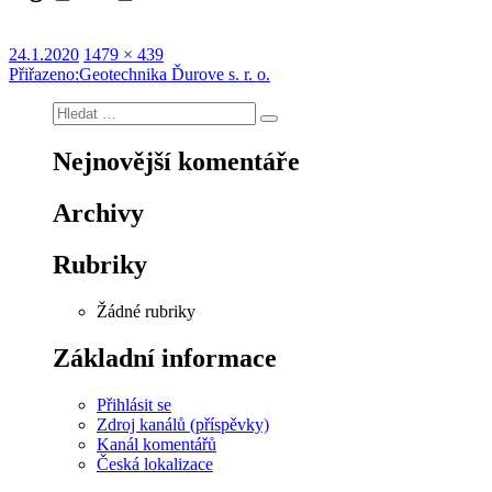
Publikováno:
Původní
24.1.2020
1479 × 439
Navigace
velikost:
Přiřazeno:
Geotechnika Ďurove s. r. o.
pro
Hledat:
Hledání
příspěvek
Nejnovější komentáře
Archivy
Rubriky
Žádné rubriky
Základní informace
Přihlásit se
Zdroj kanálů (příspěvky)
Kanál komentářů
Česká lokalizace